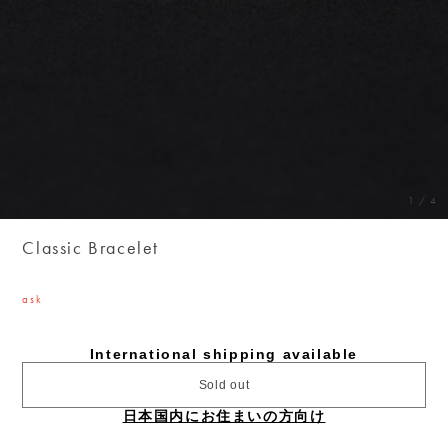
1
/
4
Classic Bracelet
ask
International shipping available
Sold out
日本国内にお住まいの方向け