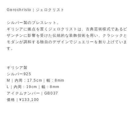
Gerochristo｜ジェロクリスト
シルバー製のブレスレット。
ギリシアに拠点を置くジェロクリストは、古典芸術様式であるビ
ザンチンに影響を受けた伝統的な装飾技術を用い、クラシックと
モダンが調和する独自のデザインでジュエリーを創り上げていま
す。
ギリシア製
シルバー925
M｜内周 : 17.5cm｜幅 : 8mm
L｜内周 : 19cm｜幅 : 8mm
アイテムナンバー｜GB037
価格｜¥133,100