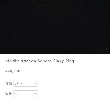
1
/
3
Mediterranean Square Pinky Ring
¥78,100
種類
数量