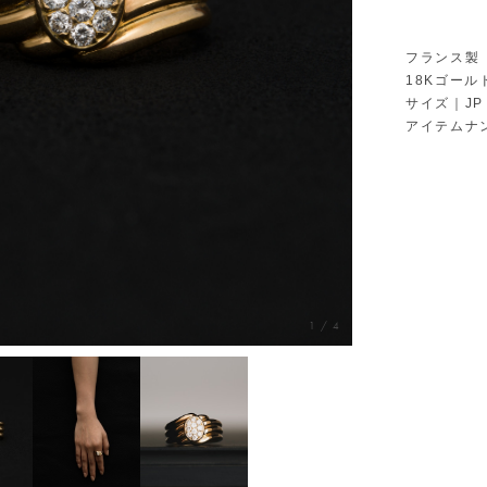
フランス製
18Kゴー
サイズ｜JP 
アイテムナン
1
/
4