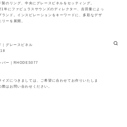
ルド製のリング、中央にグレースピネルをセッティング。
021年にファビュラスサウンズのディレクター、吉田量によっ
ブランド。インスピレーションをキーワードに、多彩なデザ
エリーを展開。
ルド｜グレースピネル
18
バー｜RHODES077
サイズにつきましては、ご希望に合わせてお作りいたしま
の際はお問い合わせください。