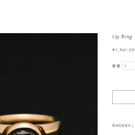
Lip Ring
¥1,941,5
数量
RHODES