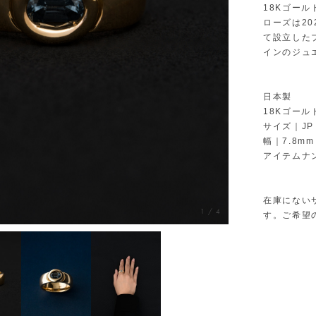
18Kゴー
ローズは2
て設立した
インのジュ
日本製
18Kゴー
サイズ｜JP 
幅｜7.8mm
アイテムナン
在庫にない
1
/
4
す。ご希望