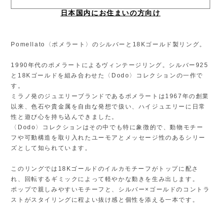
日本国内にお住まいの方向け
Pomellato〈ポメラート〉のシルバーと18Kゴールド製リング。
1990年代のポメラートによるヴィンテージリング。シルバー925
と18Kゴールドを組み合わせた〈Dodo〉コレクションの一作で
す。
ミラノ発のジュエリーブランドであるポメラートは1967年の創業
以来、色石や貴金属を自由な発想で扱い、ハイジュエリーに日常
性と遊び心を持ち込んできました。
〈Dodo〉コレクションはその中でも特に象徴的で、動物モチー
フや可動構造を取り入れたユーモアとメッセージ性のあるシリー
ズとして知られています。
このリングでは18Kゴールドのイルカモチーフがトップに配さ
れ、回転するギミックによって軽やかな動きを生み出します。
ポップで親しみやすいモチーフと、シルバー×ゴールドのコントラ
ストがスタイリングに程よい抜け感と個性を添える一本です。