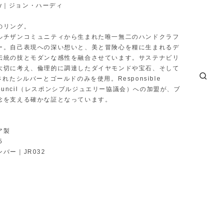
rdy｜ジョン・ハーディ
のリング。
ルチザンコミュニティから生まれた唯一無二のハンドクラフ
ー。自己表現への深い想いと、美と冒険心を糧に生まれるデ
伝統の技とモダンな感性を融合させています。サステナビリ
大切に考え、倫理的に調達したダイヤモンドや宝石、そして
されたシルバーとゴールドのみを使用。Responsible
y Council（レスポンシブルジュエリー協議会）への加盟が、ブ
念を支える確かな証となっています。
ア製
5
バー｜JR032