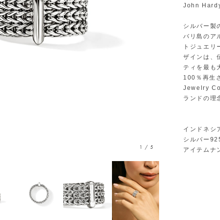
John Ha
シルバー製
バリ島のア
トジュエリ
ザインは、
ティを最も
100％再生
Jewelr
ランドの理
インドネシ
シルバー92
1
/
5
アイテムナン