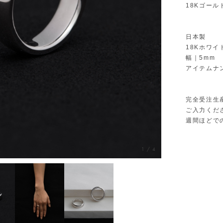
18Kゴー
日本製
18Kホワイ
幅｜5mm
アイテムナン
完全受注生
ご入力くだ
週間ほどで
1
/
4