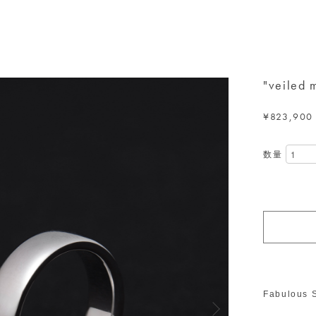
"veiled 
¥823,900
数量
Fabulou