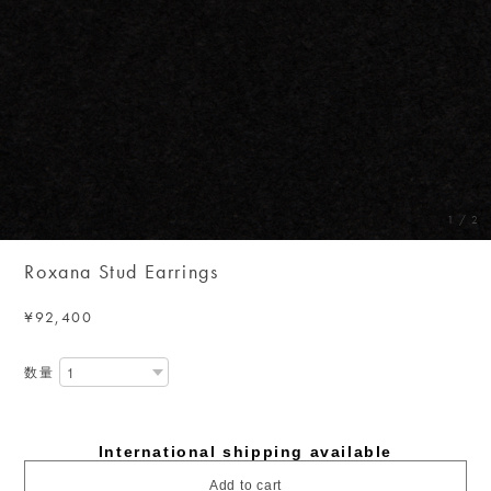
1
/
2
Roxana Stud Earrings
¥92,400
数量
International shipping available
Add to cart