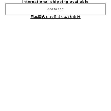
International shipping available
Add to cart
日本国内にお住まいの方向け
Gerochristo｜ジェロクリスト
シルバーと18Kゴールド製のリング、中央にメレダイヤモンド。
ギリシアに拠点を置くジェロクリストは、古典芸術様式であるビ
ザンチンに影響を受けた伝統的な装飾技術を用い、クラシックと
モダンが調和する独自のデザインでジュエリーを創り上げていま
す。
ギリシア製
シルバー925｜18Kゴールド｜ダイヤモンド
アイテムナンバー｜GR022