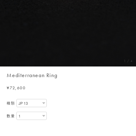
1
/
4
Mediterranean Ring
¥72,600
種類
数量