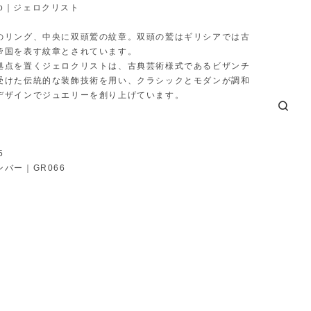
isto｜ジェロクリスト
のリング、中央に双頭鷲の紋章。双頭の鷲はギリシアでは古
帝国を表す紋章とされています。
拠点を置くジェロクリストは、古典芸術様式であるビザンチ
受けた伝統的な装飾技術を用い、クラシックとモダンが調和
デザインでジュエリーを創り上げています。
5
バー｜GR066