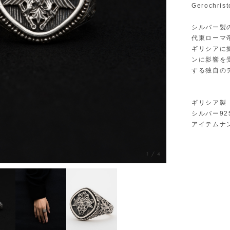
Gerochr
シルバー製
代東ローマ
ギリシアに
ンに影響を
する独自の
ギリシア製
シルバー92
アイテムナン
1
/
4