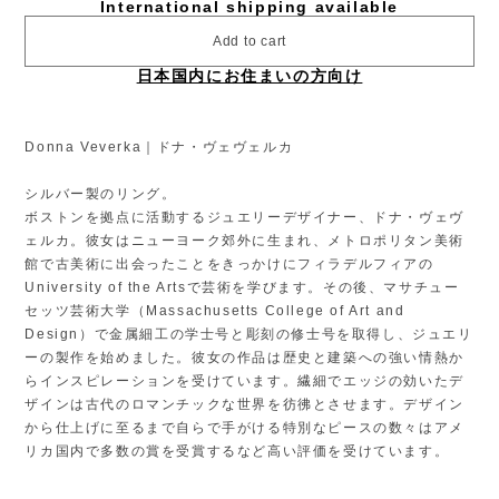
International shipping available
Add to cart
日本国内にお住まいの方向け
Donna Veverka｜ドナ・ヴェヴェルカ
シルバー製のリング。
ボストンを拠点に活動するジュエリーデザイナー、ドナ・ヴェヴ
ェルカ。彼女はニューヨーク郊外に生まれ、メトロポリタン美術
館で古美術に出会ったことをきっかけにフィラデルフィアの
University of the Artsで芸術を学びます。その後、マサチュー
セッツ芸術大学（Massachusetts College of Art and
Design）で金属細工の学士号と彫刻の修士号を取得し、ジュエリ
ーの製作を始めました。彼女の作品は歴史と建築への強い情熱か
らインスピレーションを受けています。繊細でエッジの効いたデ
ザインは古代のロマンチックな世界を彷彿とさせます。デザイン
から仕上げに至るまで自らで手がける特別なピースの数々はアメ
リカ国内で多数の賞を受賞するなど高い評価を受けています。