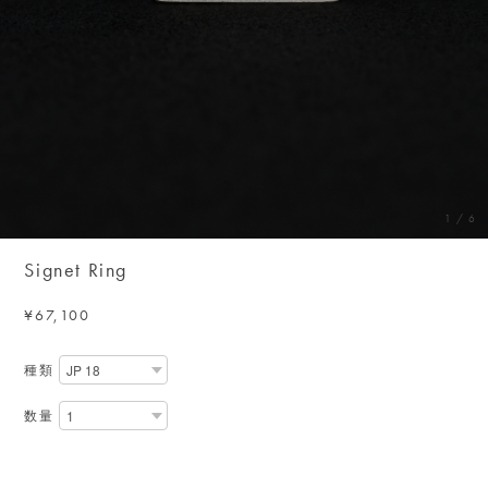
1
/
6
Signet Ring
¥67,100
種類
数量