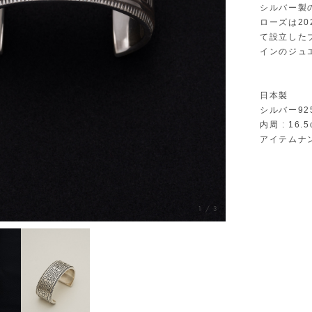
シルバー製
ローズは2
て設立した
インのジュ
日本製
シルバー92
内周 : 16.5
アイテムナン
1
/
3