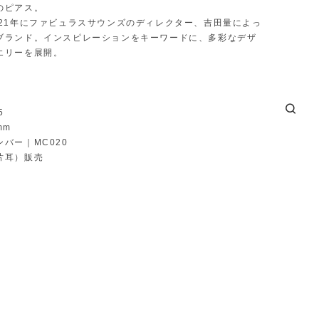
のピアス。
021年にファビュラスサウンズのディレクター、吉田量によっ
ブランド。インスピレーションをキーワードに、多彩なデザ
エリーを展開。
5
mm
バー｜MC020
片耳）販売