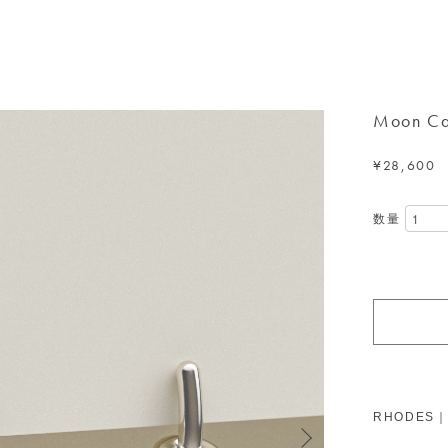
Moon Ca
¥28,600
数量
RHODES