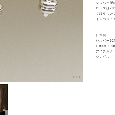
シルバー製
ローズは2
て設立した
インのジュ
日本製
シルバー92
1.9cm × 8
アイテムナン
シングル（
1
/
2