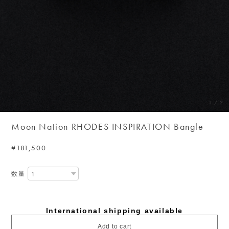
1
/
2
Moon Nation RHODES INSPIRATION Bangle
¥181,500
数量
International shipping available
Add to cart