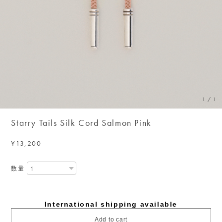
1
/
1
Starry Tails Silk Cord Salmon Pink
¥13,200
数量
International shipping available
Add to cart