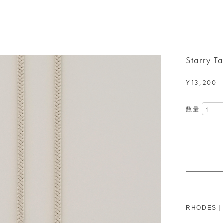
Starry Ta
¥13,200
数量
RHODES