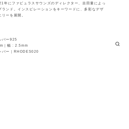
021年にファビュラスサウンズのディレクター、吉田量によっ
ブランド。インスピレーションをキーワードに、多彩なデザ
エリーを展開。
バー925
cm｜幅 : 2.5mm
バー｜RHODES020