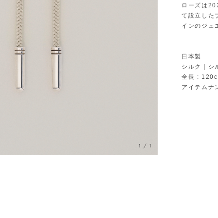
ローズは2
て設立した
インのジュ
日本製
シルク｜シル
全長 : 120
アイテムナン
1
/
1