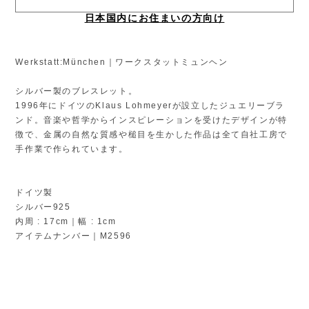
日本国内にお住まいの方向け
Werkstatt:München｜ワークスタットミュンヘン
シルバー製のブレスレット。
1996年にドイツのKlaus Lohmeyerが設立したジュエリーブラ
ンド。音楽や哲学からインスピレーションを受けたデザインが特
徴で、金属の自然な質感や槌目を生かした作品は全て自社工房で
手作業で作られています。
ドイツ製
シルバー925
内周 : 17cm｜幅 : 1cm
アイテムナンバー｜M2596