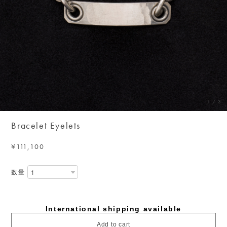
1
/
3
Bracelet Eyelets
¥111,100
数量
International shipping available
Add to cart