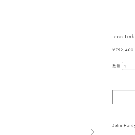
Icon Lin
¥752,400
数量
John Ha