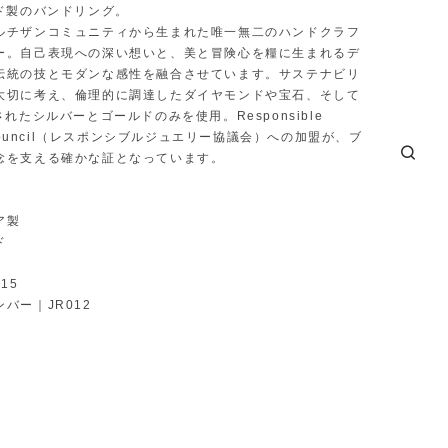
ルド製のバンドリング。
ルチザンコミュニティから生まれた唯一無二のハンドクラフ
ー。自己表現への深い想いと、美と冒険心を糧に生まれるデ
伝統の技とモダンな感性を融合させています。サステナビリ
大切に考え、倫理的に調達したダイヤモンドや宝石、そして
されたシルバーとゴールドのみを使用。Responsible
y Council（レスポンシブルジュエリー協議会）への加盟が、ブ
念を支える確かな証となっています。
ア製
ド
15
バー｜JR012