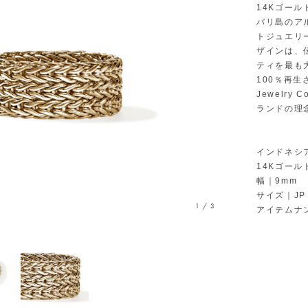
14Kゴー
バリ島のア
トジュエリ
ザインは、
ティを最も
100％再生
Jewelr
ランドの理
インドネシ
14Kゴール
幅｜9mm
サイズ｜JP 
1
/
3
アイテムナン