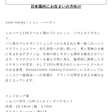
日本国内にお住まいの方向け
John Hardy｜ジョン・ハーディ
シルバーと14Kゴールド製のブレスレット、パヴェダイヤモン
ド。
バリ島のアルチザンコミュニティから生まれた唯一無二のハンド
クラフトジュエリー。自己表現への深い想いと、美と冒険心を糧
に生まれるデザインは、伝統の技とモダンな感性を融合させてい
ます。サステナビリティを最も大切に考え、倫理的に調達したダ
イヤモンドや宝石、そして100％再生されたシルバーとゴールド
のみを使用。Responsible Jewelry Council（レスポンシブル
ジュエリー協議会）への加盟が、ブランドの理念を支える確かな
証となっています。
インドネシア製
シルバー925｜14Kゴールド｜ダイヤモンド
内周 : 18-19cm｜幅 : 5.7mm
アイテムナンバー｜JB018